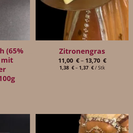
+
h (65%
Zitronengras
 mit
11,00
€
–
13,70
€
er
1,38
€
–
1,37
€
/
Stk
100g