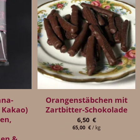
+
ana-
Orangenstäbchen mit
 Kakao)
Zartbitter-Schokolade
en,
6,50
€
65,00
€
/
kg
nen &