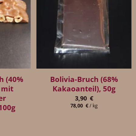
+
ch (40%
Bolivia-Bruch (68%
 mit
Kakaoanteil), 50g
er
3,90
€
100g
78,00
€
/
kg