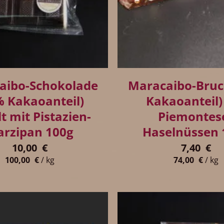
+
aibo-Schokolade
Maracaibo-Bruc
% Kakaoanteil)
Kakaoanteil)
lt mit Pistazien-
Piemontes
rzipan 100g
Haselnüssen 
10,00
€
7,40
€
100,00
€
/
kg
74,00
€
/
kg