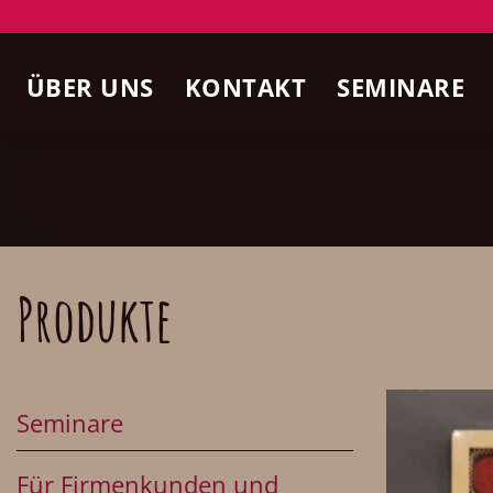
Zum
Inhalt
ÜBER UNS
KONTAKT
SEMINARE
springen
Produkte
Seminare
Für Firmenkunden und