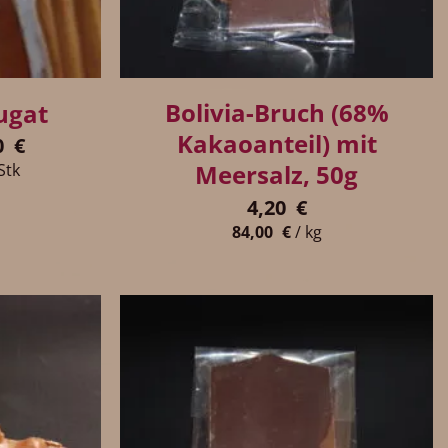
+
Bolivia-Bruch (68%
ugat
Kakaoanteil) mit
0
€
Meersalz, 50g
Stk
4,20
€
84,00
€
/
kg