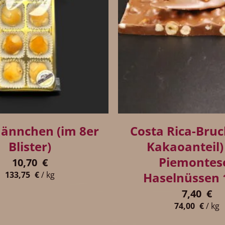
+
ännchen (im 8er
Costa Rica-Bru
Blister)
Kakaoanteil)
Piemontes
10,70
€
Haselnüssen 
133,75
€
/
kg
7,40
€
74,00
€
/
kg