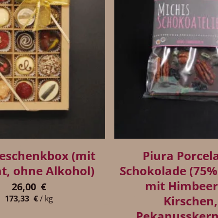
+
Geschenkbox (mit
Piura Porcel
t, ohne Alkohol)
Schokolade (75%
mit Himbeer
26,00
€
Kirschen,
173,33
€
/
kg
Pekanussker