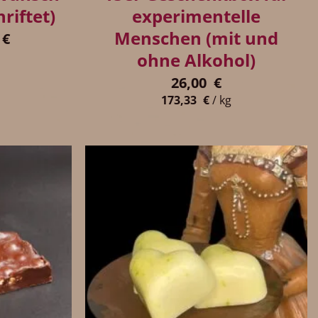
hriftet)
experimentelle
Menschen (mit und
€
ohne Alkohol)
26,00
€
173,33
€
/
kg