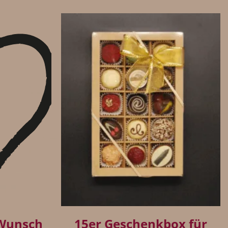
+
 Wunsch
15er Geschenkbox für