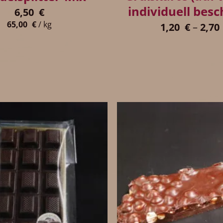
individuell besc
6,50
€
65,00
€
/
kg
1,20
€
–
2,70