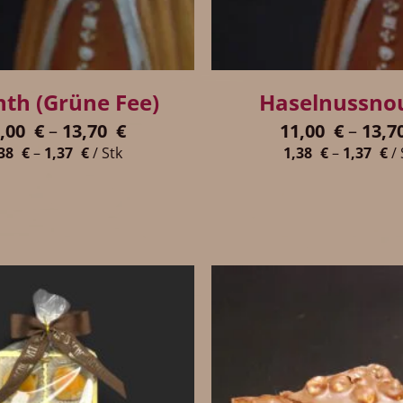
+
nth (Grüne Fee)
Haselnussno
1,00
€
–
13,70
€
11,00
€
–
13,7
,38
€
–
1,37
€
/
Stk
1,38
€
–
1,37
€
/