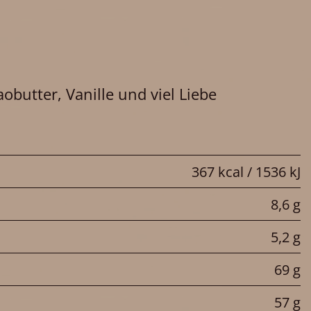
butter, Vanille und viel Liebe
367 kcal / 1536 kJ
8,6 g
5,2 g
69 g
57 g