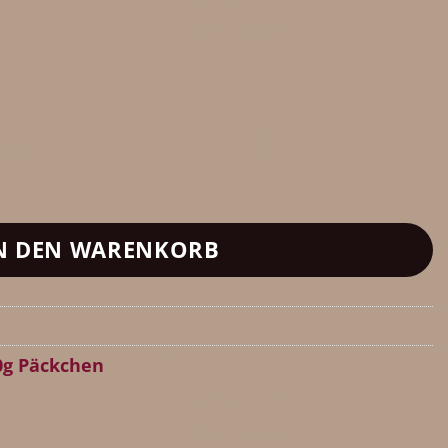
aracaibo-Schokolade (65% Kakaoanteil) Men
N DEN WARENKORB
0g Päckchen