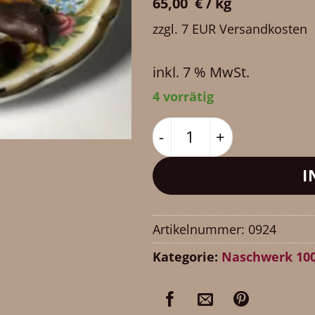
65,00
€
/
kg
zzgl. 7 EUR Versandkosten
inkl. 7 % MwSt.
4 vorrätig
Orangenscheiben mit M
I
Artikelnummer:
0924
Kategorie:
Naschwerk 10