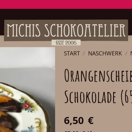
START
/
NASCHWERK
/
Orangenschei
Schokolade (6
6,50
€