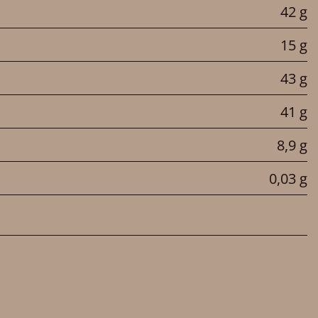
42 g
15 g
43 g
41 g
8,9 g
0,03 g