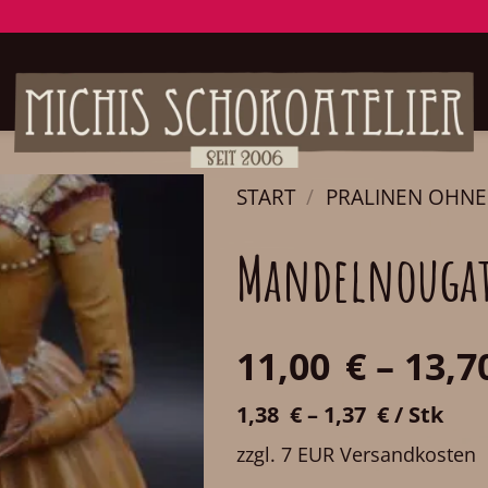
START
/
PRALINEN OHN
Mandelnougat
11,00
€
–
13,7
1,38
€
–
1,37
€
/
Stk
zzgl. 7 EUR Versandkosten