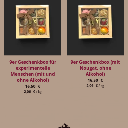
9er Geschenkbox für
9er Geschenkbox (mit
experimentelle
Nougat, ohne
Menschen (mit und
Alkohol)
ohne Alkohol)
16,50
€
2,06
€
/
kg
16,50
€
2,06
€
/
kg