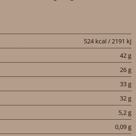
524 kcal / 2191 kJ
42 g
26 g
33 g
32 g
5,2 g
0,09 g