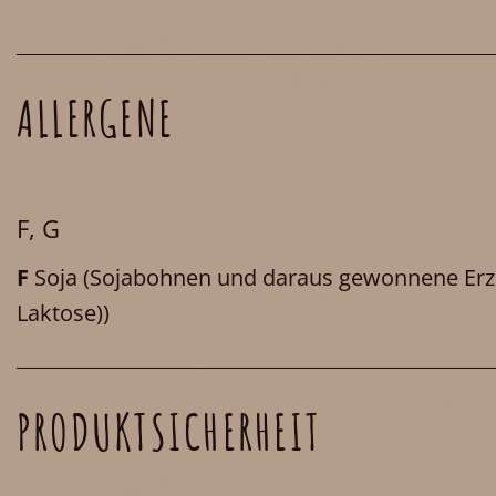
ALLERGENE
F, G
F
Soja
(Sojabohnen und daraus gewonnene Erz
Laktose))
PRODUKTSICHERHEIT