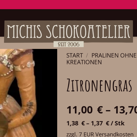
START
/
PRALINEN OHN
KREATIONEN
Zitronengras
11,00
€
–
13,7
1,38
€
–
1,37
€
/
Stk
zzgl. 7 EUR Versandkosten