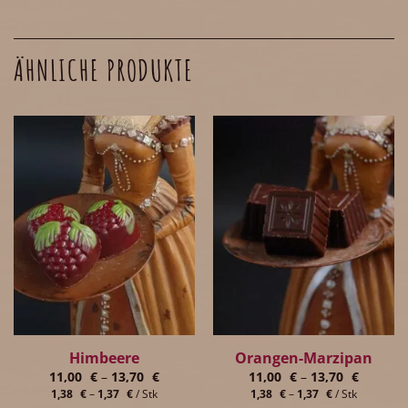
ÄHNLICHE PRODUKTE
Himbeere
Orangen-Marzipan
11,00
€
–
13,70
€
11,00
€
–
13,70
€
1,38
€
–
1,37
€
/
Stk
1,38
€
–
1,37
€
/
Stk