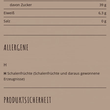
davon Zucker
39 g
Eiweiß
6,3 g
Salz
0 g
ALLERGENE
H
H
Schalenfrüchte
(Schalenfrüchte und daraus gewonnene
Erzeugnisse)
PRODUKTSICHERHEIT