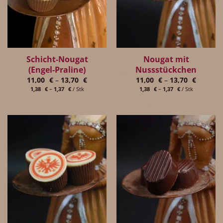
Schicht-Nougat
Nougat mit
(Engel-Praline)
Nussstückchen
11,00
€
–
13,70
€
11,00
€
–
13,70
€
1,38
€
–
1,37
€
/
Stk
1,38
€
–
1,37
€
/
Stk