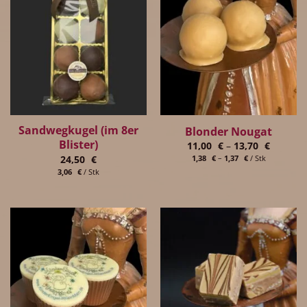
Sandwegkugel (im 8er
Blonder Nougat
Blister)
11,00
€
–
13,70
€
24,50
€
1,38
€
–
1,37
€
/
Stk
3,06
€
/
Stk