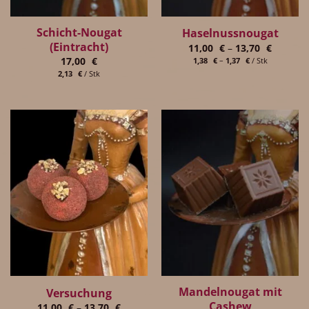
Schicht-Nougat
Haselnussnougat
(Eintracht)
11,00
€
–
13,70
€
17,00
€
1,38
€
–
1,37
€
/
Stk
2,13
€
/
Stk
Mandelnougat mit
Versuchung
Cashew
11,00
€
–
13,70
€