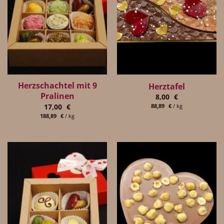
Herzschachtel mit 9
Herztafel
Pralinen
8,00
€
17,00
€
88,89
€
/
kg
188,89
€
/
kg