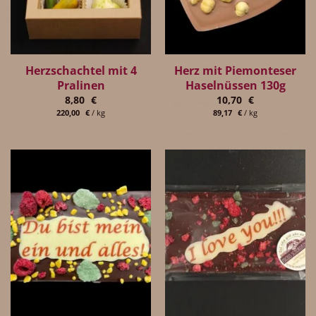
Herzschachtel mit 4
Herz mit Piemonteser
Pralinen
Haselnüssen 130g
8,80
€
10,70
€
220,00
€
/
kg
89,17
€
/
kg