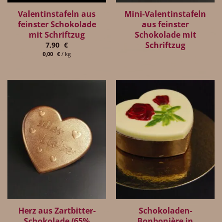
Valentinstafeln aus
Mini-Valentinstafeln
feinster Schokolade
aus feinster
mit Schriftzug
Schokolade mit
Schriftzug
7,90
€
0,00
€
/
kg
Herz aus Zartbitter-
Schokoladen-
Schokolade (65%
Bonbonière in