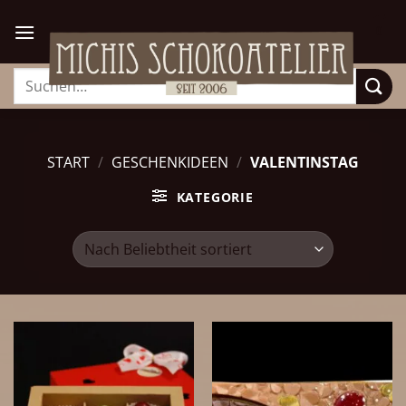
Zum
Inhalt
0
springen
Suchen
nach:
START
/
GESCHENKIDEEN
/
VALENTINSTAG