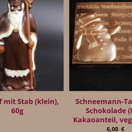
+
 mit Stab (klein),
Schneemann-Taf
60g
Schokolade 
Kakaoanteil, ve
6,00
€