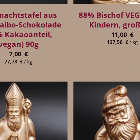
nachtstafel aus
88% Bischof VE
aibo-Schokolade
Kindern, gro
% Kakaoanteil,
11,00
€
vegan) 90g
137,50
€
/
kg
7,00
€
77,78
€
/
kg