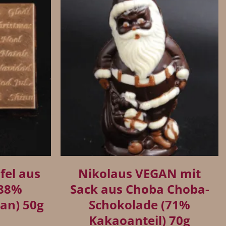
+
el aus
Nikolaus VEGAN mit
(88%
Sack aus Choba Choba-
gan) 50g
Schokolade (71%
Kakaoanteil) 70g