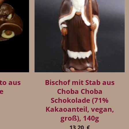
+
to aus
Bischof mit Stab aus
e
Choba Choba
Schokolade (71%
Kakaoanteil, vegan,
groß), 140g
13,20
€