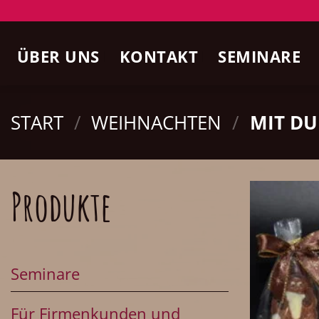
Zum
Inhalt
ÜBER UNS
KONTAKT
SEMINARE
springen
START
/
WEIHNACHTEN
/
MIT DU
Produkte
Seminare
Für Firmenkunden und