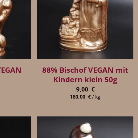
+
VEGAN
88% Bischof VEGAN mit
Kindern klein 50g
9,00
€
180,00
€
/
kg