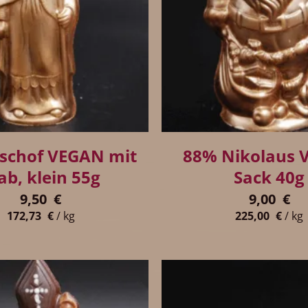
+
schof VEGAN mit
88% Nikolaus 
ab, klein 55g
Sack 40g
9,50
€
9,00
€
172,73
€
/
kg
225,00
€
/
kg