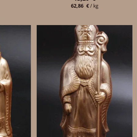
62,86
€
/
kg
+