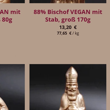
GAN mit
88% Bischof VEGAN mit
ß 80g
Stab, groß 170g
13,20
€
77,65
€
/
kg