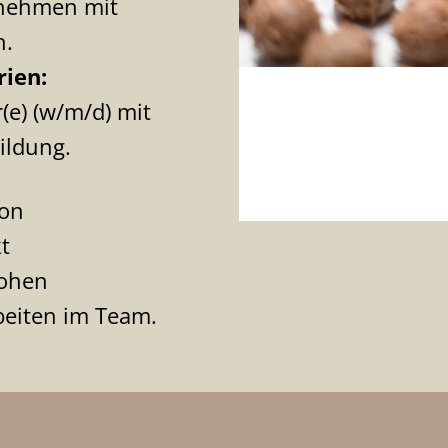
rnehmen mit
h.
rien:
(e) (w/m/d) mit
ildung.
von
t
hohen
beiten im Team.