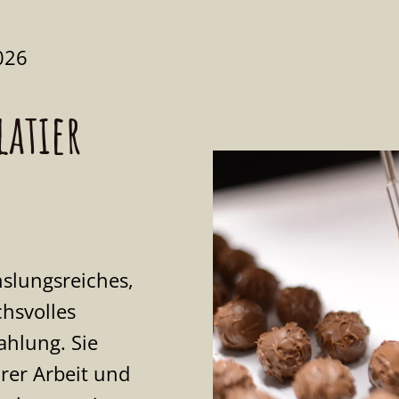
026
atier
slungsreiches,
chsvolles
ahlung. Sie
hrer Arbeit und