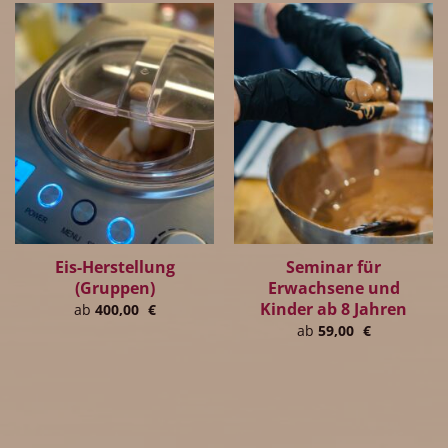
Eis-Herstellung
Seminar für
(Gruppen)
Erwachsene und
Kinder ab 8 Jahren
ab
400,00
€
ab
59,00
€