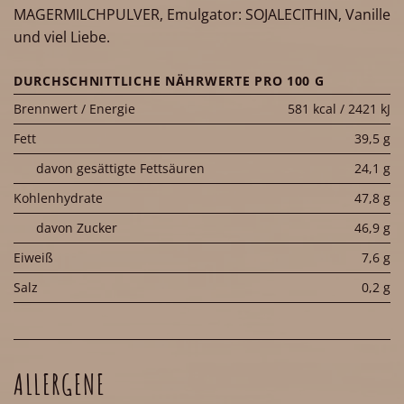
MAGERMILCHPULVER, Emulgator: SOJALECITHIN, Vanille
und viel Liebe.
DURCHSCHNITTLICHE NÄHRWERTE PRO 100 G
Brennwert / Energie
581 kcal / 2421 kJ
Fett
39,5 g
davon gesättigte Fettsäuren
24,1 g
Kohlenhydrate
47,8 g
davon Zucker
46,9 g
Eiweiß
7,6 g
Salz
0,2 g
ALLERGENE