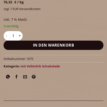
76,32
€
/
kg
zzgl. 7 EUR Versandkosten
inkl. 7 % MwSt.
2 vorrätig
Fahrrad aus Vollmilch-Schokolade (40% Kakaoanteil)190g Men
IN DEN WARENKORB
Artikelnummer:
1075
Kategorie:
mit Vollmilch Schokolade