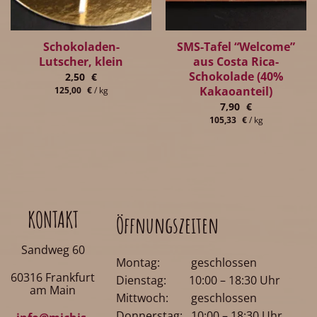
Schokoladen-
SMS-Tafel “Welcome”
Lutscher, klein
aus Costa Rica-
Schokolade (40%
2,50
€
Kakaoanteil)
125,00
€
/
kg
7,90
€
105,33
€
/
kg
KONTAKT
Öffnungszeiten
Sandweg 60
Montag: geschlossen
60316 Frankfurt
Dienstag: 10:00 – 18:30 Uhr
am Main
Mittwoch: geschlossen
Donnerstag: 10:00 – 18:30 Uhr