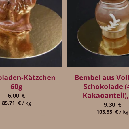
+
oladen-Kätzchen
Bembel aus Voll
60g
Schokolade 
Kakaoanteil),
6,00
€
85,71
€
/
kg
9,30
€
103,33
€
/
kg