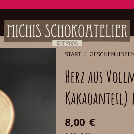
START
/
GESCHENKIDEE
Herz aus Voll
Kakaoanteil) 
8,00
€