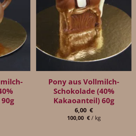
+
milch-
Pony aus Vollmilch-
(40%
Schokolade (40%
 90g
Kakaoanteil) 60g
6,00
€
100,00
€
/
kg