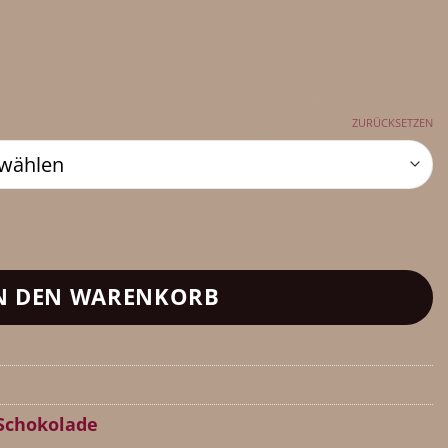
ZURÜCKSETZEN
okolade (40% Kakaoanteil) mit Lebensmittel
N DEN WARENKORB
 Schokolade