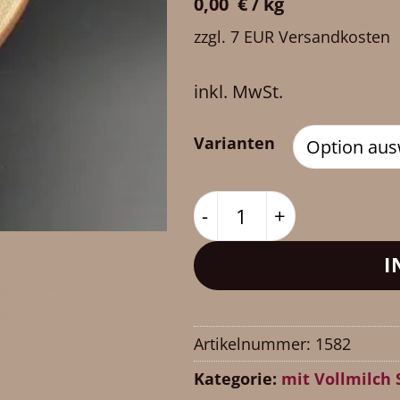
0,00
€
/
kg
zzgl. 7 EUR Versandkosten
inkl. MwSt.
Varianten
Herz aus Vollmilch-Sch
I
Artikelnummer:
1582
Kategorie:
mit Vollmilch