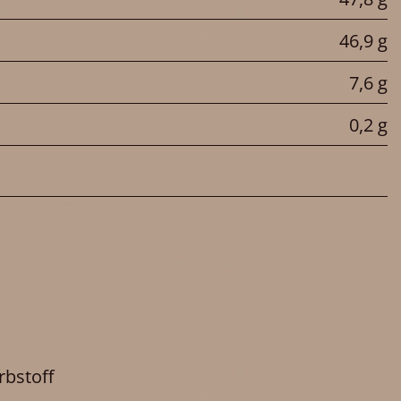
46,9 g
7,6 g
0,2 g
rbstoff