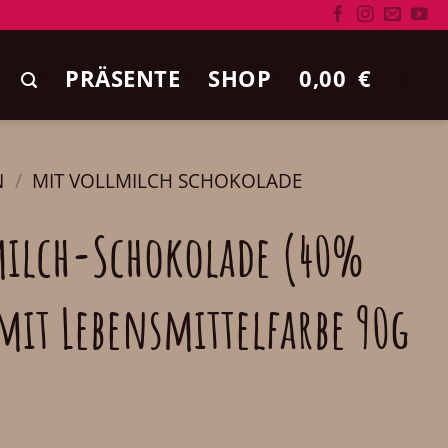
PRÄSENTE
SHOP
0,00
€
0
N
/
MIT VOLLMILCH SCHOKOLADE
milch-Schokolade (40%
mit Lebensmittelfarbe 90g