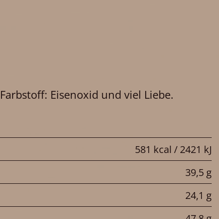
stoff: Eisenoxid und viel Liebe.
581 kcal / 2421 kJ
39,5 g
24,1 g
47,8 g