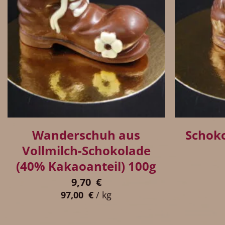
+
+
Wanderschuh aus
Schok
Vollmilch-Schokolade
(40% Kakaoanteil) 100g
9,70
€
97,00
€
/
kg