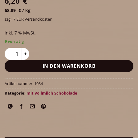
6,20
€
68,89
€
/
kg
zzgl. 7 EUR Versandkosten
inkl. 7 % MwSt.
9 vorrätig
Fußballfeldtafel aus Vollmilch-Schokolade (40% Kakaoanteil) 
IN DEN WARENKORB
Artikelnummer:
1034
Kategorie:
mit Vollmilch Schokolade