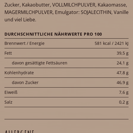
Zucker, Kakaobutter, VOLLMILCHPULVER, Kakaomasse,
MAGERMILCHPULVER, Emulgator: SOJALECITHIN, Vanille
und viel Liebe.
DURCHSCHNITTLICHE NÄHRWERTE PRO 100
Brennwert / Energie
581 kcal / 2421 kJ
Fett
39,5 g
davon gesättigte Fettsäuren
24,1 g
Kohlenhydrate
47,8 g
davon Zucker
46,9 g
Eiweiß
7,6 g
Salz
0,2 g