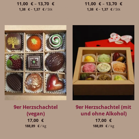
11,00
€
–
13,70
€
11,00
€
–
13,70
€
1,38
€
–
1,37
€
/
Stk
1,38
€
–
1,37
€
/
Stk
9er Herzschachtel
9er Herzschachtel (mit
(vegan)
und ohne Alkohol)
17,00
€
17,00
€
188,89
€
/
kg
188,89
€
/
kg