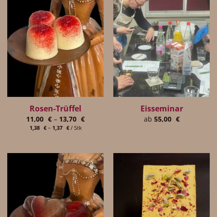
Rosen-Trüffel
Eisseminar
11,00
€
–
13,70
€
ab
55,00
€
1,38
€
–
1,37
€
/
Stk