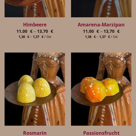
Himbeere
Amarena-Marzipan
11,00
€
–
13,70
€
11,00
€
–
13,70
€
1,38
€
–
1,37
€
/
Stk
1,38
€
–
1,37
€
/
Stk
Rosmarin
Passionsfrucht