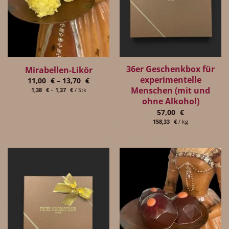
36er Geschenkbox für
Mirabellen-Likör
experimentelle
11,00
€
–
13,70
€
Menschen (mit und
1,38
€
–
1,37
€
/
Stk
ohne Alkohol)
57,00
€
158,33
€
/
kg