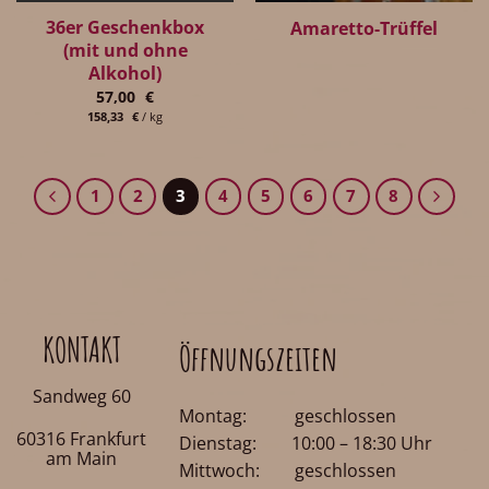
36er Geschenkbox
Amaretto-Trüffel
(mit und ohne
Alkohol)
57,00
€
158,33
€
/
kg
1
2
3
4
5
6
7
8
KONTAKT
Öffnungszeiten
Sandweg 60
Montag: geschlossen
60316 Frankfurt
Dienstag: 10:00 – 18:30 Uhr
am Main
Mittwoch: geschlossen