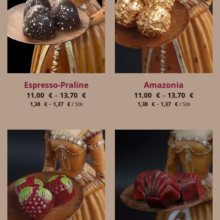
Espresso-Praline
Amazonia
11,00
€
–
13,70
€
11,00
€
–
13,70
€
1,38
€
–
1,37
€
/
Stk
1,38
€
–
1,37
€
/
Stk