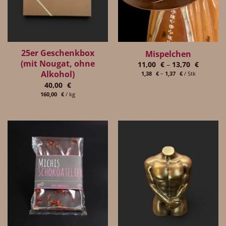
25er Geschenkbox
Mispelchen
(mit Nougat, ohne
11,00
€
–
13,70
€
Alkohol)
1,38
€
–
1,37
€
/
Stk
40,00
€
160,00
€
/
kg