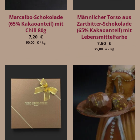
Marcaibo-Schokolade
Männlicher Torso aus
(65% Kakaoanteil) mit
Zartbitter-Schokolade
Chili 80g
(65% Kakaoanteil) mit
Lebensmittelfarbe
7,20
€
90,00
€
/
kg
7,50
€
75,00
€
/
kg