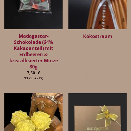
Madagascar-
Kokostraum
Schokolade (64%
Kakaoanteil) mit
Erdbeeren &
kristallisierter Minze
80g
7,50
€
93,75
€
/
kg