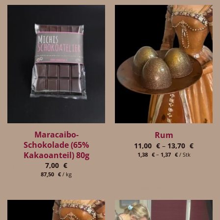
Maracaibo-
Rum
Schokolade (65%
11,00
€
–
13,70
€
Kakaoanteil) 80g
1,38
€
–
1,37
€
/
Stk
7,00
€
87,50
€
/
kg