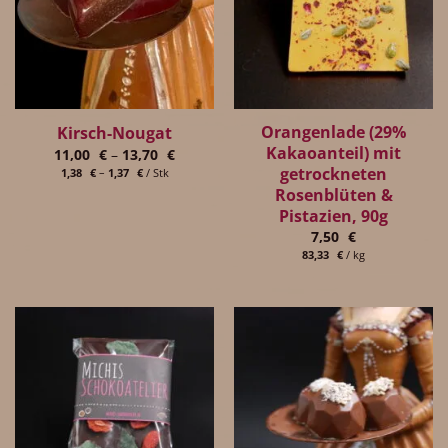
Orangenlade (29%
Kirsch-Nougat
Kakaoanteil) mit
11,00
€
–
13,70
€
getrockneten
1,38
€
–
1,37
€
/
Stk
Rosenblüten &
Pistazien, 90g
7,50
€
83,33
€
/
kg