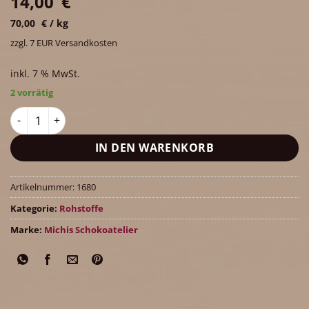
14,00
€
70,00
€
/
kg
zzgl. 7 EUR Versandkosten
inkl. 7 % MwSt.
2 vorrätig
Yuzulade-Fruchtkuvertüre (34% Kakaogehalt) 200g Menge
IN DEN WARENKORB
Artikelnummer:
1680
Kategorie:
Rohstoffe
Marke:
Michis Schokoatelier