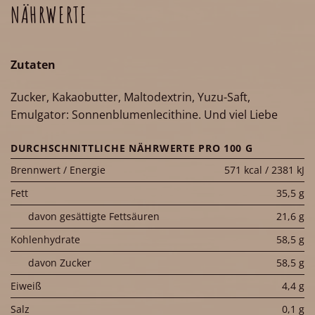
NÄHRWERTE
Zutaten
Zucker, Kakaobutter, Maltodextrin, Yuzu-Saft,
Emulgator: Sonnenblumenlecithine. Und viel Liebe
DURCHSCHNITTLICHE NÄHRWERTE PRO 100 G
Brennwert / Energie
571 kcal / 2381 kJ
Fett
35,5 g
davon gesättigte Fettsäuren
21,6 g
Kohlenhydrate
58,5 g
davon Zucker
58,5 g
Eiweiß
4,4 g
Salz
0,1 g