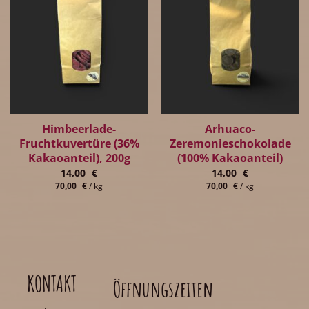
Himbeerlade-
Arhuaco-
Fruchtkuvertüre (36%
Zeremonieschokolade
Kakaoanteil), 200g
(100% Kakaoanteil)
14,00
€
14,00
€
70,00
€
/
kg
70,00
€
/
kg
KONTAKT
Öffnungszeiten