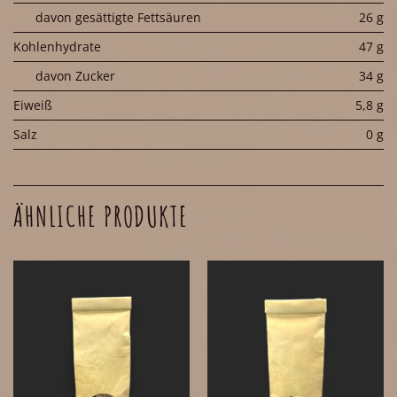
davon gesättigte Fettsäuren
26 g
Kohlenhydrate
47 g
davon Zucker
34 g
Eiweiß
5,8 g
Salz
0 g
ÄHNLICHE PRODUKTE