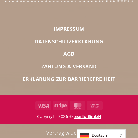
IMPRESSUM
DATENSCHUTZERKLÄRUNG
AGB
ZAHLUNG & VERSAND
ERKLÄRUNG ZUR BARRIEREFREIHEIT
Visa
Stripe
MasterCard
Cash
on
Copyright 2026 ©
asello GmbH
Pickup
Vertrag widerrufen
Deutsch