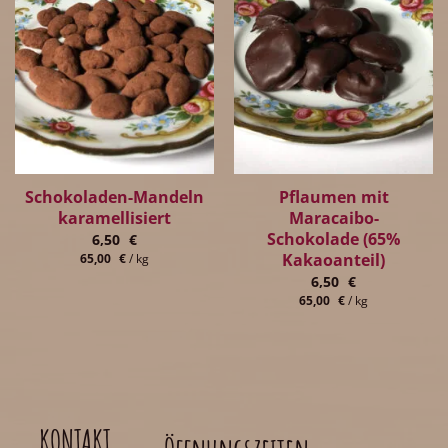
Schokoladen-Mandeln
Pflaumen mit
karamellisiert
Maracaibo-
Schokolade (65%
6,50
€
Kakaoanteil)
65,00
€
/
kg
6,50
€
65,00
€
/
kg
KONTAKT