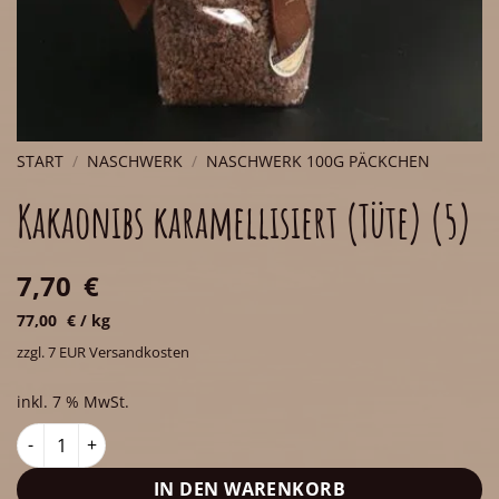
START
/
NASCHWERK
/
NASCHWERK 100G PÄCKCHEN
Kakaonibs karamellisiert (Tüte) (5)
7,70
€
77,00
€
/
kg
zzgl. 7 EUR Versandkosten
inkl. 7 % MwSt.
Kakaonibs karamellisiert (Tüte) (5) Menge
IN DEN WARENKORB