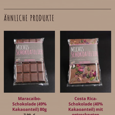
ÄHNLICHE PRODUKTE
Maracaibo-
Costa Rica-
Schokolade (49%
Schokolade (40%
Kakaoanteil) 80g
Kakaoanteil) mit
getrockneten
7,00
€