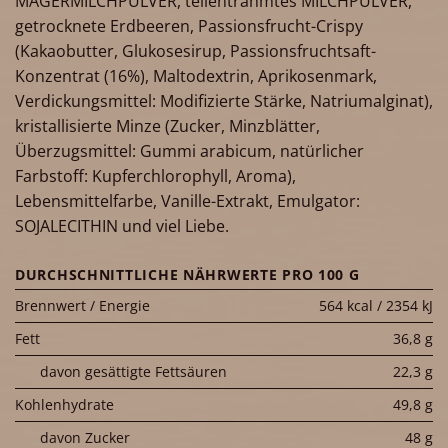
MAGERMILCHPULVER, teilentrahmtes MILCHPULVER,
getrocknete Erdbeeren, Passionsfrucht-Crispy
(Kakaobutter, Glukosesirup, Passionsfruchtsaft-
Konzentrat (16%), Maltodextrin, Aprikosenmark,
Verdickungsmittel: Modifizierte Stärke, Natriumalginat),
kristallisierte Minze (Zucker, Minzblätter,
Überzugsmittel: Gummi arabicum, natürlicher
Farbstoff: Kupferchlorophyll, Aroma),
Lebensmittelfarbe, Vanille-Extrakt, Emulgator:
SOJALECITHIN und viel Liebe.
DURCHSCHNITTLICHE NÄHRWERTE PRO 100 G
Brennwert / Energie
564 kcal / 2354 kJ
Fett
36,8 g
davon gesättigte Fettsäuren
22,3 g
Kohlenhydrate
49,8 g
davon Zucker
48 g