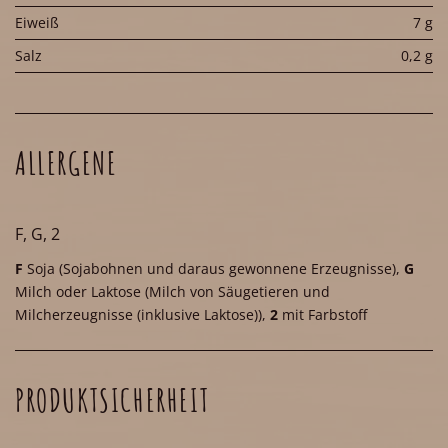
Eiweiß
7 g
Salz
0,2 g
ALLERGENE
F, G, 2
F
Soja
(Sojabohnen und daraus gewonnene Erzeugnisse)
,
G
Milch oder Laktose
(Milch von Säugetieren und
Milcherzeugnisse (inklusive Laktose))
,
2
mit Farbstoff
PRODUKTSICHERHEIT