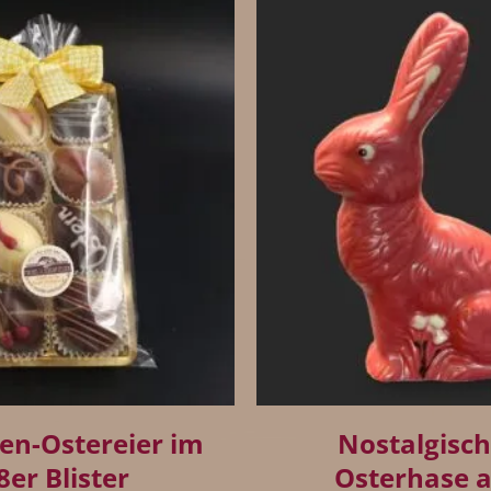
+
nen-Ostereier im
Nostalgisch
8er Blister
Osterhase 