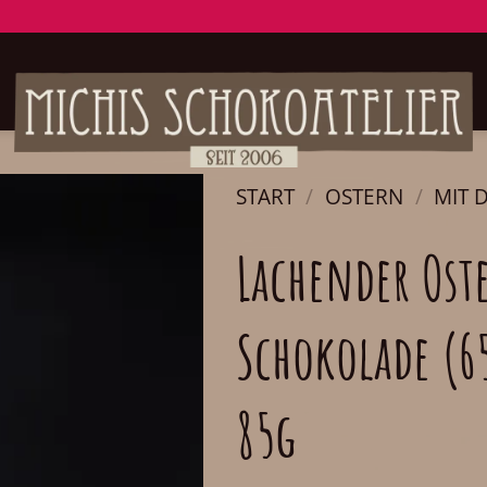
START
/
OSTERN
/
MIT 
Lachender Oste
Schokolade (6
85g