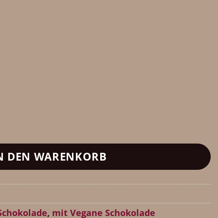
s Zartbitter-Schokolade (65% Kakaoanteil), 
N DEN WARENKORB
Schokolade
,
mit Vegane Schokolade