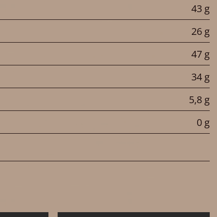
43 g
26 g
47 g
34 g
5,8 g
0 g