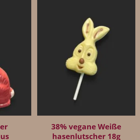
+
er
38% vegane Weiße
aus
hasenlutscher 18g