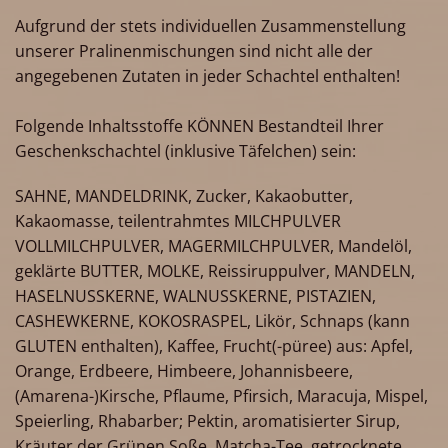
Aufgrund der stets individuellen Zusammenstellung
unserer Pralinenmischungen sind nicht alle der
angegebenen Zutaten in jeder Schachtel enthalten!
Folgende Inhaltsstoffe KÖNNEN Bestandteil Ihrer
Geschenkschachtel (inklusive Täfelchen) sein:
SAHNE, MANDELDRINK, Zucker, Kakaobutter,
Kakaomasse, teilentrahmtes MILCHPULVER
VOLLMILCHPULVER, MAGERMILCHPULVER, Mandelöl,
geklärte BUTTER, MOLKE, Reissiruppulver, MANDELN,
HASELNUSSKERNE, WALNUSSKERNE, PISTAZIEN,
CASHEWKERNE, KOKOSRASPEL, Likör, Schnaps (kann
GLUTEN enthalten), Kaffee, Frucht(-püree) aus: Apfel,
Orange, Erdbeere, Himbeere, Johannisbeere,
(Amarena-)Kirsche, Pflaume, Pfirsich, Maracuja, Mispel,
Speierling, Rhabarber; Pektin, aromatisierter Sirup,
Kräuter der Grünen Soße, Matcha-Tee, getrocknete