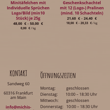
Minitäfelchen mit
Geschenkschachtel
Individuelle Sprüchen
mit 12 (Logo-) Pralinen
Logo/Bild (min10
(mind. 10 Schachteln)
Stück) je 25g
21,60
€
–
24,40
€
18,00
€
–
20,33
€
/
kg
48,00
€
–
50,00
€
0,00
€
/
kg
KONTAKT
Öffnungszeiten
Sandweg 60
Montag: geschlossen
60316 Frankfurt
Dienstag: 10:00 – 18:30 Uhr
am Main
Mittwoch: geschlossen
Donnerstag: 10:00 – 18:30 Uhr
info@michis-