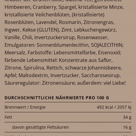
Himbeeren, Cranberry, Spargel, kristallisierte Minze,
kristallisierte Veilchenblüten, (kristallisierte)
Rosenblüten, Lavendel, Rosmarin, Zitronengras,
Ingwer, Kekse (GLUTEN), Zimt, Lebkuchengewürz,
Vanille, Chili, Invertzuckersirup, Rosenwasser,
Emulgatoren: Sonnenblumenlecithin, SOJALECITHIN;
Meersalz, Farbstoffe: Lebensmittelfarbe, Eisenoxid;
färbende Lebensmittel: Konzentrate aus Saflor,
Zitrone, Spirulina, Rettich, schwarze Johannisbeere,
Apfel; Maltodextrin, Invertzucker, Saccharosesirup,
Säureregulator: Zitronensäure; außerdem: viel Liebe!
DURCHSCHNITTLICHE NÄHRWERTE PRO 100 G
Brennwert / Energie
492 kcal / 2057 kJ
Fett
34 g
davon gesättigte Fettsäuren
16 g