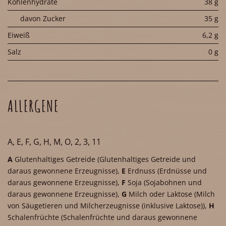
Kohlenhydrate
38 g
davon Zucker
35 g
Eiweiß
6,2 g
Salz
0 g
ALLERGENE
A, E, F, G, H, M, O, 2, 3, 11
A
Glutenhaltiges Getreide
(Glutenhaltiges Getreide und
daraus gewonnene Erzeugnisse)
,
E
Erdnuss
(Erdnüsse und
daraus gewonnene Erzeugnisse)
,
F
Soja
(Sojabohnen und
daraus gewonnene Erzeugnisse)
,
G
Milch oder Laktose
(Milch
von Säugetieren und Milcherzeugnisse (inklusive Laktose))
,
H
Schalenfrüchte
(Schalenfrüchte und daraus gewonnene