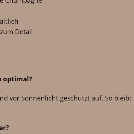
 de Champagne
ltlich
 zum Detail
n optimal?
und vor Sonnenlicht geschützt auf. So blei
er?