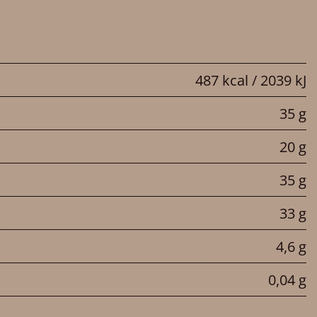
487 kcal / 2039 kJ
35 g
20 g
35 g
33 g
4,6 g
0,04 g