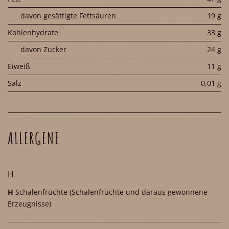
davon gesättigte Fettsäuren
19 g
Kohlenhydrate
33 g
davon Zucker
24 g
Eiweiß
11 g
Salz
0,01 g
ALLERGENE
H
H
Schalenfrüchte
(Schalenfrüchte und daraus gewonnene
Erzeugnisse)