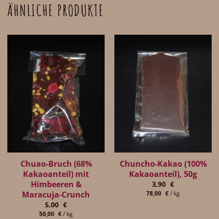
ÄHNLICHE PRODUKTE
Chuao-Bruch (68%
Chuncho-Kakao (100%
Kakaoanteil) mit
Kakaoanteil), 50g
Himbeeren &
3,90
€
Maracuja-Crunch
78,00
€
/
kg
5,00
€
50,00
€
/
kg