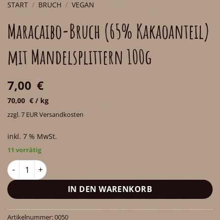
START
/
BRUCH
/
VEGAN
Maracaibo-Bruch (65% Kakaoanteil)
mit Mandelsplittern 100g
7,00
€
70,00
€
/
kg
zzgl. 7 EUR Versandkosten
inkl. 7 % MwSt.
11 vorrätig
Maracaibo-Bruch (65% Kakaoanteil) mit Mandelsplittern 100g
IN DEN WARENKORB
Artikelnummer:
0050