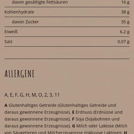
davon gesättigte Fettsäuren
16 g
Kohlenhydrate
38 g
davon Zucker
35 g
Eiweiß
6,2 g
Salz
0,07 g
ALLERGENE
A, E, F, G, H, M, O, 2, 3, 11
A
Glutenhaltiges Getreide
(Glutenhaltiges Getreide und
daraus gewonnene Erzeugnisse)
,
E
Erdnuss
(Erdnüsse und
daraus gewonnene Erzeugnisse)
,
F
Soja
(Sojabohnen und
daraus gewonnene Erzeugnisse)
,
G
Milch oder Laktose
(Milch
von Säugetieren und Milcherzeugnisse (inklusive Laktose))
,
H