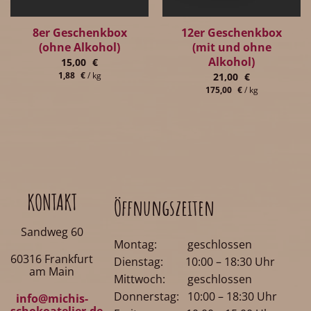
8er Geschenkbox
12er Geschenkbox
(ohne Alkohol)
(mit und ohne
Alkohol)
15,00
€
1,88
€
/
kg
21,00
€
175,00
€
/
kg
KONTAKT
Öffnungszeiten
Sandweg 60
Montag: geschlossen
60316 Frankfurt
Dienstag: 10:00 – 18:30 Uhr
am Main
Mittwoch: geschlossen
Donnerstag: 10:00 – 18:30 Uhr
info@michis-
schokoatelier.de