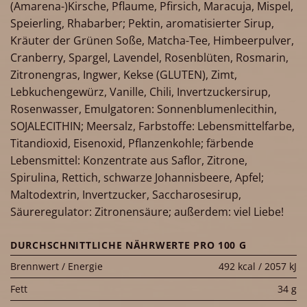
(Amarena-)Kirsche, Pflaume, Pfirsich, Maracuja, Mispel,
Speierling, Rhabarber; Pektin, aromatisierter Sirup,
Kräuter der Grünen Soße, Matcha-Tee, Himbeerpulver,
Cranberry, Spargel, Lavendel, Rosenblüten, Rosmarin,
Zitronengras, Ingwer, Kekse (GLUTEN), Zimt,
Lebkuchengewürz, Vanille, Chili, Invertzuckersirup,
Rosenwasser, Emulgatoren: Sonnenblumenlecithin,
SOJALECITHIN; Meersalz, Farbstoffe: Lebensmittelfarbe,
Titandioxid, Eisenoxid, Pflanzenkohle; färbende
Lebensmittel: Konzentrate aus Saflor, Zitrone,
Spirulina, Rettich, schwarze Johannisbeere, Apfel;
Maltodextrin, Invertzucker, Saccharosesirup,
Säureregulator: Zitronensäure; außerdem: viel Liebe!
DURCHSCHNITTLICHE NÄHRWERTE PRO 100 G
Brennwert / Energie
492 kcal / 2057 kJ
Fett
34 g