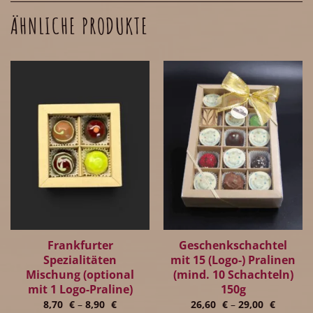
ÄHNLICHE PRODUKTE
Frankfurter
Geschenkschachtel
Spezialitäten
mit 15 (Logo-) Pralinen
Mischung (optional
(mind. 10 Schachteln)
mit 1 Logo-Praline)
150g
8,70
€
–
8,90
€
26,60
€
–
29,00
€