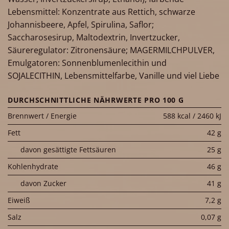
Lebensmittel: Konzentrate aus Rettich, schwarze
Johannisbeere, Apfel, Spirulina, Saflor;
Saccharosesirup, Maltodextrin, Invertzucker,
Säureregulator: Zitronensäure; MAGERMILCHPULVER,
Emulgatoren: Sonnenblumenlecithin und
SOJALECITHIN, Lebensmittelfarbe, Vanille und viel Liebe
DURCHSCHNITTLICHE NÄHRWERTE PRO 100 G
Brennwert / Energie
588 kcal / 2460 kJ
Fett
42 g
davon gesättigte Fettsäuren
25 g
Kohlenhydrate
46 g
davon Zucker
41 g
Eiweiß
7,2 g
Salz
0,07 g