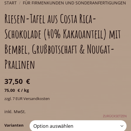
START
/
FÜR FIRMENKUNDEN UND SONDERANFERTIGUNGEN
Riesen-Tafel aus Costa Rica-
Schokolade (40% Kakaoanteil) mit
Bembel, Grußbotschaft & Nougat-
Pralinen
37,50
€
75,00
€
/
kg
zzgl. 7 EUR Versandkosten
inkl. MwSt.
ZURÜCKSETZEN
Varianten