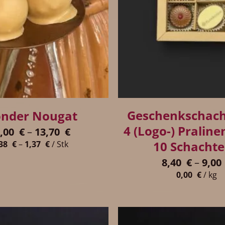
+
Geschenkschach
onder Nougat
4 (Logo-) Praline
1,00
€
–
13,70
€
10 Schachte
,38
€
–
1,37
€
/
Stk
8,40
€
–
9,00
0,00
€
/
kg