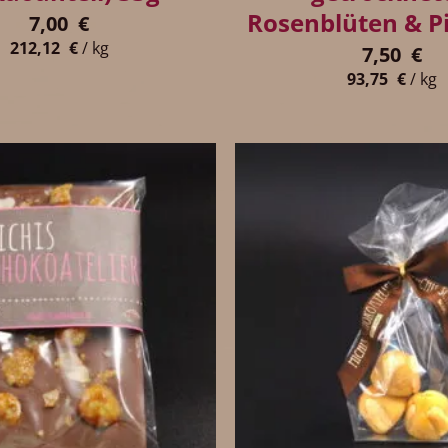
Rosenblüten & P
7,00
€
212,12
€
/
kg
7,50
€
93,75
€
/
kg