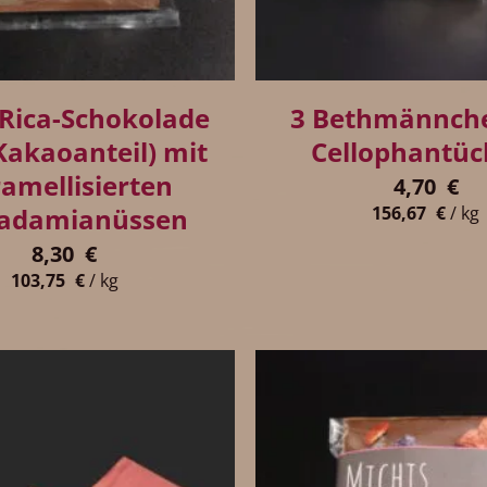
+
 Rica-Schokolade
3 Bethmännche
Kakaoanteil) mit
Cellophantüc
amellisierten
4,70
€
adamianüssen
156,67
€
/
kg
8,30
€
103,75
€
/
kg