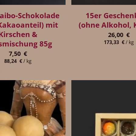
aibo-Schokolade
15er Geschen
Kakaoanteil) mit
(ohne Alkohol, 
Kirschen &
26,00
€
smischung 85g
173,33
€
/
kg
7,50
€
88,24
€
/
kg