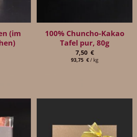
+
n (im
100% Chuncho-Kakao
hen)
Tafel pur, 80g
7,50
€
93,75
€
/
kg