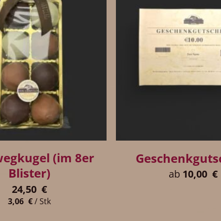
+
egkugel (im 8er
Geschenkguts
Blister)
ab
10,00
€
24,50
€
3,06
€
/
Stk