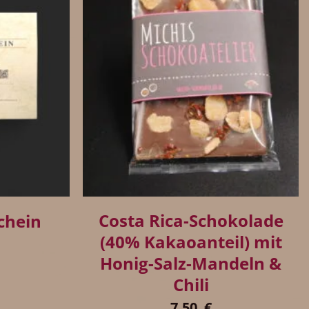
+
Costa Rica-Schokolade
chein
(40% Kakaoanteil) mit
Honig-Salz-Mandeln &
Chili
7,50
€