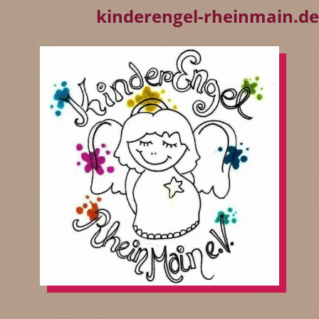
kinderengel-rheinmain.de